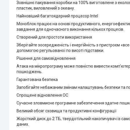
Зовнішнє пакування коробки на 100% виготовлене з еколог
пластик, виловлений з океану.
Найновіший багатоядерний процесор Intel
Моноблок працює на основі продуктивного, енергоефективн
завдання для одночасного виконання кількох процесів.
Створений для простоти використання
Зберігайте зосередженість і енергійність з пристроєм «в
допомогою регульованої по висоті підставки.
Рішення для самовідновлення
Атака на мікропрограму може повністю вивести комп’ютер і
пошкоджень.
Гарантована безпека
Запобігайте небажаним змінам налаштувань безпеки та по
Спрощене відновлення ОС
Сучасне зловмисне програмне забезпечення здатне пошко
Великий обсяг сховища та продуктивні конфігурації
Жорсткий диск до 2 ТБ, твердотільний накопичувач із сам
даних.