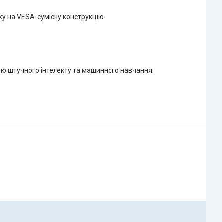
жу на VESA-сумісну конструкцію.
.
ою штучного інтелекту та машинного навчання.