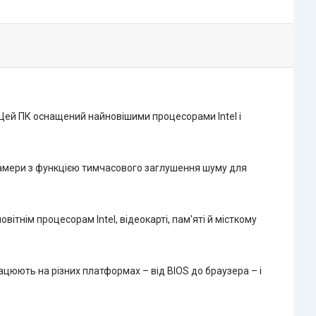
 Цей ПК оснащений найновішими процесорами Intel і
ї камери з функцією тимчасового заглушення шуму для
ітнім процесорам Intel, відеокарті, пам'яті й місткому
рацюють на різних платформах – від BIOS до браузера – і