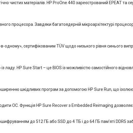
ічно чистих матеріалів. HP ProOne 440 зареєстрований EPEAT та с
ого процесора. Завдяки багатоядерній мікроархітектурі процесор 
се-в-одному», сертифікованим TÜV щодо низького рівня синього вип
з ладу. HP Sure Start – це BIOS із можливістю самостійного відно
ширенню шкідливих програм за допомогою HP Sure Run, що ізолює з
дити ОС. Функція HP Sure Recover з Embedded Reimaging дозволяє
ошифруванням до 512 ГБ або SSD до 4 ТБ і до 64 ГБ пам'яті DDR5 за