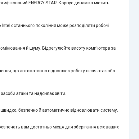
ертифікований ENERGY STAR. Корпус динаміка містить
Intel останнього покоління може розподіляти робочі
ромінювання й шуму. Відрегулюйте висоту комп’ютера за
влення, що автоматично відновлює роботу після атак або
асоби атаки та надсилає звіти.
 швидко, безпечно й автоматично відновлювати систему.
безпечать вам достатньо місця для зберігання всіх ваших