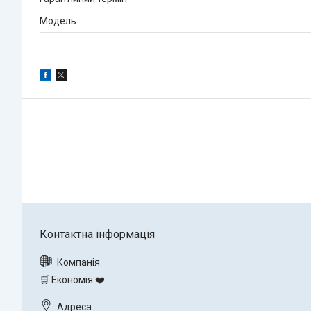
Мoдель
🛒 Економія ❤️