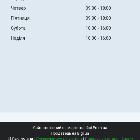
Четвер
09:00
18:00
Пʼятниця
09:00
18:00
Субота
10:00
16:00
Неділя
10:00
16:00
Сайт створений на маркетплейсі
Prom.ua
Продавець на Bigl.ua
🛒 Економія ❤️ |
Поскаржитися на контент
|
Політика конфіденційності