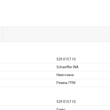
529 0157 10
Schaeffler INA
Німеччина
Ремінь ГРМ
529 0157 10
0 мес