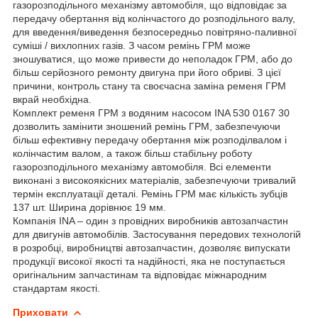
газорозподільного механізму автомобіля, що відповідає за
передачу обертання від колінчастого до розподільного валу,
для введення/виведення безпосередньо повітряно-паливної
суміші / вихлопних газів. З часом ремінь ГРМ може
зношуватися, що може привести до неполадок ГРМ, або до
більш серйозного ремонту двигуна при його обриві. З цієї
причини, контроль стану та своєчасна заміна ременя ГРМ
вкрай необхідна.
Комплект ременя ГРМ з водяним насосом INA 530 0167 30
дозволить замінити зношений ремінь ГРМ, забезпечуючи
більш ефективну передачу обертання між розподілвалом і
колінчастим валом, а також більш стабільну роботу
газорозподільного механізму автомобіля. Всі елементи
виконані з високоякісних матеріалів, забезпечуючи тривалий
термін експлуатації деталі. Ремінь ГРМ має кількість зубців
137 шт. Ширина дорівнює 19 мм.
Компанія INA – один з провідних виробників автозапчастин
для двигунів автомобілів. Застосування передових технологій
в розробці, виробництві автозапчастин, дозволяє випускати
продукції високої якості та надійності, яка не поступається
оригінальним запчастинам та відповідає міжнародним
стандартам якості.
Приховати