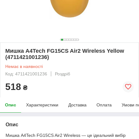
Мишка A4Tech FG15CS Air2 Wireless Yellow
(4711421001236)
Немає в наявності
Код: 4711421001236
Роздріб
518
₴
Опис
Характеристики
Доставка
Оплата
Умови п
Опис
Мишка A4Tech FG15CS Air2 Wireless — це ідеальний вибір