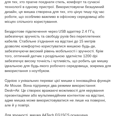
для тих, хто прагне поєднати стиль, комфорт та сучасні
технології в одному пристрої. Використовуючи безшумний
дизайн, ця мишка створена для тих, хто цінує тишу під час
роботи, що особливо важливо в офісному середовищі або
місцях спільного користування.
Бездротове підключення через USB адаптер 2.4 ГГц
забезпечує зручність та свободу рухів без переплетених
кабелів. Стабільне з'єднання на відстані до 15 метрів
дозволяє комфортно користуватися мишкою будь-де,
забезпечуючи високий рівень мобільності і зручності. Крім
того, оптичний датчик з роздільною здатністю 1200 dpi
забезпечує високу точність і чутливість, що робить цю мишку
ідеальною для будь-якого робочого середовища, зокрема для
використання з ноутбуком.
Однією з унікальних переваг цієї мишки є інноваційна функція
Air Mouse. Вона підтримує два режими використання:
Desk+Air. Це створює вражаючі можливості для керування
презентаціями або мультимедійним контентом на відстані,
адже мишка може використовуватися не лише на поверхні,
але й у повітрі.
Для зручності, мишка A4Tech FG15CS оснащена