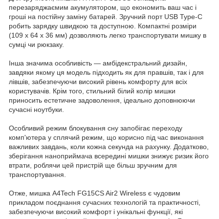
перезаряджаємим акумулятором, що економить ваш час і
гроші на постійну заміну батарей. Зручний порт USB Type-C
робить зарядку швидкою та доступною. Компактні розміри
(109 х 64 х 36 мм) дозволяють легко транспортувати мишку в
сумці чи рюкзаку.
Інша значима особливість — амбідекстральний дизайн,
завдяки якому ця модель підходить як для правшів, так і для
лівшів, забезпечуючи високий рівень комфорту для всіх
користувачів. Крім того, стильний білий колір мишки
приносить естетичне задоволення, ідеально доповнюючи
сучасні ноутбуки.
Особливий режим блокування сну запобігає переходу
комп'ютера у сплячий режим, що корисно під час виконання
важливих завдань, коли кожна секунда на рахунку. Додатково,
зберігання наноприймача всередині мишки знижує ризик його
втрати, роблячи цей пристрій ще більш зручним для
транспортування.
Отже, мишка A4Tech FG15CS Air2 Wireless є чудовим
прикладом поєднання сучасних технологій та практичності,
забезпечуючи високий комфорт і унікальні функції, які