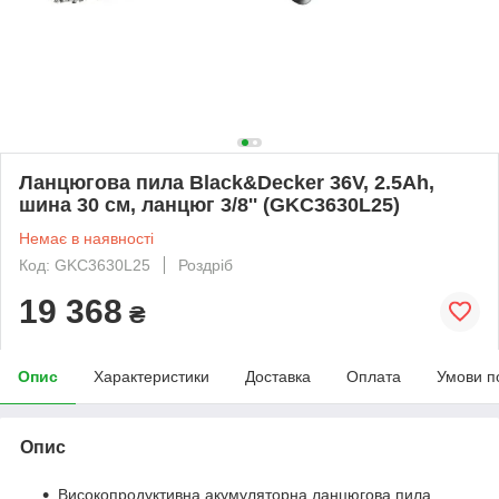
Ланцюгова пила Black&Decker 36V, 2.5Ah,
шина 30 см, ланцюг 3/8'' (GKC3630L25)
Немає в наявності
Код: GKC3630L25
Роздріб
19 368
₴
Опис
Характеристики
Доставка
Оплата
Умови п
Опис
Високопродуктивна акумуляторна ланцюгова пила