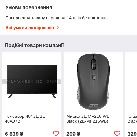
Умови повернення
Повернення товару впродовж 14 днів безкоштовно
Всі умови повернення
Подібні товари компанії
Телевізор 40" 2E 2E-
Мишка 2E MF216 WL
Клав
40A07B
Black (2E-MF216WB)
Blac
6 839
209
329
₴
₴