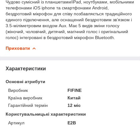
Чудово сумісний із планшетами/iPad, ноутбуками, мобільними
телефонами iOS iphone та смартфонами Android,
бездротовий мікрофон для співу позбавляється традиційного
єдиного підключення, але оснащений бездротовим зв’язком і
3.5-міліметровим входом Aux. Має 5 видів зміни голосу
(жіночий, чоловічий, дитячий, магічний голос і оригінальний
голос) інтегровані в бездротовий мікрофон Bluetooth.
Приховати
Характеристики
Основні атрибути
Виробник
FIFINE
Країна виробник
Китай
Гарантійний термін
12 міс
Користувальницькі характеристики
Артикул
E2B