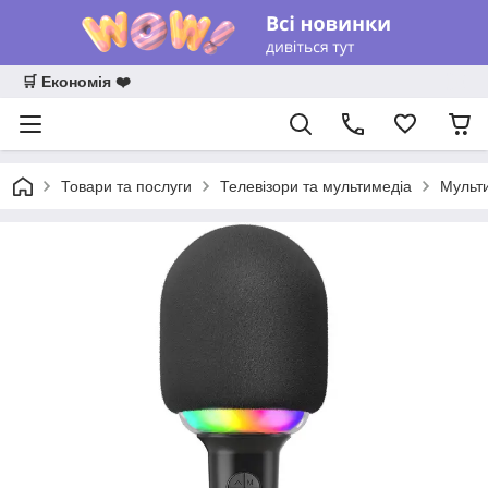
🛒 Економія ❤️
Товари та послуги
Телевізори та мультимедіа
Мульт