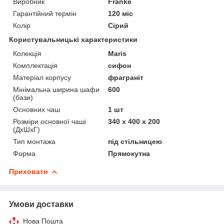
Виробник
Franke
Гарантійний термін
120 міс
Колір
Сірий
Користувальницькі характеристики
Колекція
Maris
Комплектація
сифон
Матеріал корпусу
фраграніт
Мінімальна ширина шафи
600
(бази)
Основних чаш
1 шт
Розміри основної чаші
340 x 400 x 200
(ДхШхГ)
Тип монтажа
під стільницею
Форма
Прямокутна
Приховати
Умови доставки
Нова Пошта