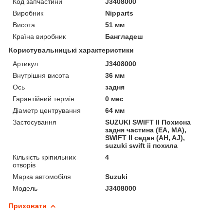
Код запчастини
J3408000
Виробник
Nipparts
Висота
51 мм
Країна виробник
Бангладеш
Користувальницькі характеристики
Артикул
J3408000
Внутрішня висота
36 мм
Ось
задня
Гарантійний термін
0 мес
Діаметр центрування
64 мм
Застосування
SUZUKI SWIFT II Похисна
задня частина (EA, MA),
SWIFT II седан (AH, AJ),
suzuki swift ii похила
Кількість кріпильних
4
отворів
Марка автомобіля
Suzuki
Мoдель
J3408000
Приховати