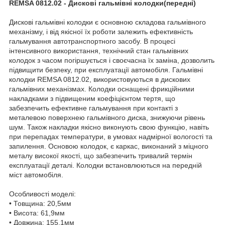
REMSA 0812.02 - Дискові гальмівні колодки(передні)
Дискові гальмівні колодки є основною складова гальмівного
механізму, і від якісної їх роботи залежить ефективність
гальмування автотранспортного засобу. В процесі
інтенсивного використання, технічний стан гальмівних
колодок з часом погіршується і своєчасна їх заміна, дозволить
підвищити безпеку, при експлуатації автомобіля. Гальмівні
колодки REMSA 0812.02, використовуються в дискових
гальмівних механізмах. Колодки оснащені фрикційними
накладками з підвищеним коефіцієнтом тертя, що
забезпечить ефективне гальмування при контакті з
металевою поверхнею гальмівного диска, знижуючи рівень
шум. Також накладки якісно виконують свою функцію, навіть
при перепадах температури, в умовах надмірної вологості та
запилення. Основою колодок, є каркас, виконаний з міцного
металу високої якості, що забезпечить тривалий термін
експлуатації деталі. Колодки встановлюються на передній
міст автомобіля.
Особливості моделі:
• Товщина: 20,5мм
• Висота: 61,9мм
• Довжина: 155,1мм