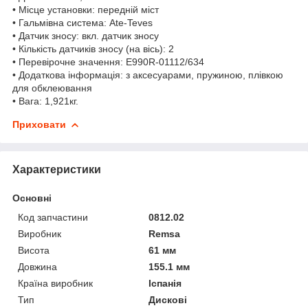
• Місце установки: передній міст
• Гальмівна система: Ate-Teves
• Датчик зносу: вкл. датчик зносу
• Кількість датчиків зносу (на вісь): 2
• Перевірочне значення: E990R-01112/634
• Додаткова інформація: з аксесуарами, пружиною, плівкою
для обклеювання
• Вага: 1,921кг.
Приховати
Характеристики
Основні
Код запчастини
0812.02
Виробник
Remsa
Висота
61 мм
Довжина
155.1 мм
Країна виробник
Іспанія
Тип
Дискові