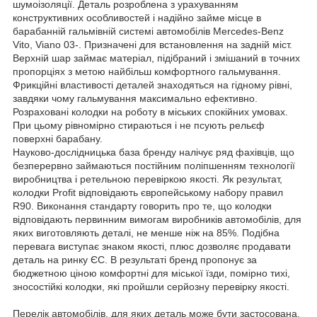
шумоізоляції. Деталь розроблена з урахуванням
конструктивних особливостей і надійно займе місце в
барабанній гальмівній системі автомобілів Mercedes-Benz
Vito, Viano 03-. Призначені для встановлення на задній міст.
Верхній шар займає матеріал, підібраний і змішаний в точних
пропорціях з метою найбільш комфортного гальмування.
Фрикційні властивості деталей знаходяться на гідному рівні,
завдяки чому гальмування максимально ефективно.
Розраховані колодки на роботу в міських спокійних умовах.
При цьому рівномірно стираються і не псують рельєф
поверхні барабану.
Науково-дослідницька база бренду налічує ряд фахівців, що
безперервно займаються постійним поліпшенням технології
виробництва і ретельною перевіркою якості. Як результат,
колодки Profit відповідають європейському набору правил
R90. Виконання стандарту говорить про те, що колодки
відповідають первинним вимогам виробників автомобілів, для
яких виготовляють деталі, не менше ніж на 85%. Подібна
перевага виступає знаком якості, плюс дозволяє продавати
деталь на ринку ЄС. В результаті бренд пропонує за
бюджетною ціною комфортні для міської їзди, помірно тихі,
зносостійкі колодки, які пройшли серйозну перевірку якості.
Перелік автомобілів, для яких деталь може бути застосована,