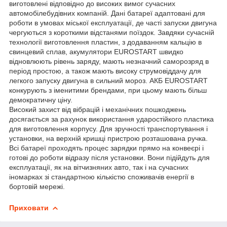
виготовлені відповідно до високих вимог сучасних
автомобілебудівних компаній. Дані батареї адаптовані для
роботи в умовах міської експлуатації, де часті запуски двигуна
чергуються з короткими відстанями поїздок. Завдяки сучасній
технології виготовлення пластин, з додаванням кальцію в
свинцевий сплав, акумулятори EUROSTART швидко
відновлюють рівень заряду, мають незначний саморозряд в
період простою, а також мають високу струмовіддачу для
легкого запуску двигуна в сильний мороз. АКБ EUROSTART
конкурують з іменитими брендами, при цьому мають більш
демократичну ціну.
Високий захист від вібрацій і механічних пошкоджень
досягається за рахунок використання ударостійкого пластика
для виготовлення корпусу. Для зручності транспортування і
установки, на верхній кришці пристрою розташована ручка.
Всі батареї проходять процес зарядки прямо на конвеєрі і
готові до роботи відразу після установки. Вони підійдуть для
експлуатації, як на вітчизняних авто, так і на сучасних
іномарках зі стандартною кількістю споживачів енергії в
бортовій мережі.
Приховати