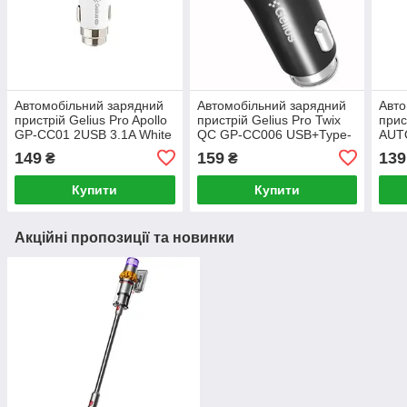
Автомобільний зарядний
Автомобільний зарядний
Авто
пристрій Gelius Pro Apollo
пристрій Gelius Pro Twix
прис
GP-CC01 2USB 3.1A White
QC GP-CC006 USB+Type-
AUTO
C 3.1A Black
red/
149
159
139
₴
₴
Купити
Купити
Акційні пропозиції та новинки