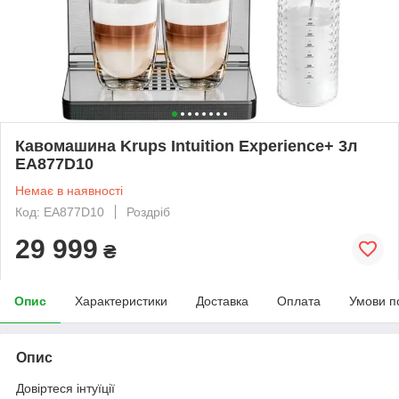
Кавомашина Krups Intuition Experience+ 3л
EA877D10
Немає в наявності
Код: EA877D10
Роздріб
29 999
₴
Опис
Характеристики
Доставка
Оплата
Умови п
Опис
Довіртеся інтуїції