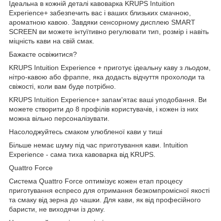
Ідеальна в кожній деталі кавоварка KRUPS Intuition
Experience+ забезпечить вас і ваших близьких смачною,
ароматною кавою. Завдяки сенсорному дисплею SMART
SCREEN ви можете інтуїтивно регулювати тип, розмір і навіть
міцність кави на свій смак.
Бажаєте освіжитися?
KRUPS Intuition Experience + приготує ідеальну каву з льодом,
нітро-кавою або фраппе, яка додасть відчуття прохолоди та
свіжості, коли вам буде потрібно.
KRUPS Intuition Experience+ запам'ятає ваші уподобання. Ви
можете створити до 8 профілів користувачів, і кожен із них
можна вільно персоналізувати.
Насолоджуйтесь смаком улюбленої кави у тиші
Більше немає шуму під час приготування кави. Intuition
Experience - сама тиха кавоварка від KRUPS.
Quattro Force
Система Quattro Force оптимізує кожен етап процесу
приготування еспресо для отримання безкомпромісної якості
та смаку від зерна до чашки. Для кави, як від професійного
баристи, не виходячи із дому.