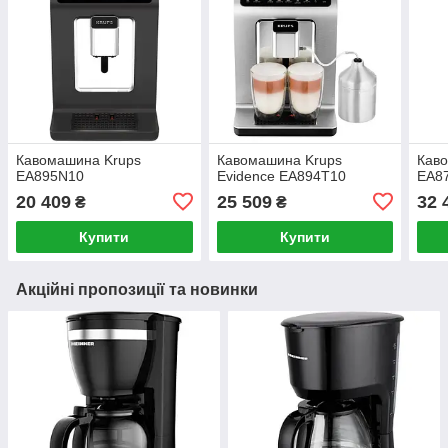
Кавомашина Krups
Кавомашина Krups
Кав
EA895N10
Evidence EA894T10
EA8
20 409
25 509
32 
₴
₴
Купити
Купити
Акційні пропозиції та новинки