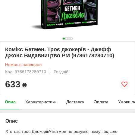
Комікс Бетмен. Троє джокерів - Джефф
Джонс Видавництво РМ (9786178280710)
Немає в наявності
Код: 9786178280710
Роздріб
633
₴
Опис
Характеристики
Доставка
Оплата
Умови п
Опис
Хто такі троє Джокерів?Бетмен не розуміє, чому і як, але