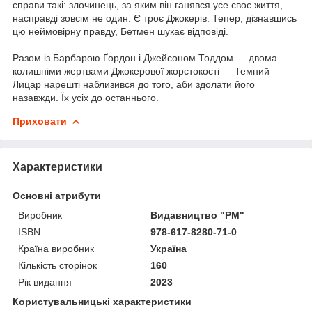
справи такі: злочинець, за яким він ганявся усе своє життя,
насправді зовсім не один. Є троє Джокерів. Тепер, дізнавшись
цю неймовірну правду, Бетмен шукає відповіді.
Разом із Барбарою Ґордон і Джейсоном Тоддом — двома
колишніми жертвами Джокерової жорстокості — Темний
Лицар нарешті наблизився до того, аби здолати його
назавжди. Їх усіх до останнього.
Приховати
Характеристики
Основні атрибути
Виробник
Видавництво "РМ"
ISBN
978-617-8280-71-0
Країна виробник
Україна
Кількість сторінок
160
Рік видання
2023
Користувальницькі характеристики