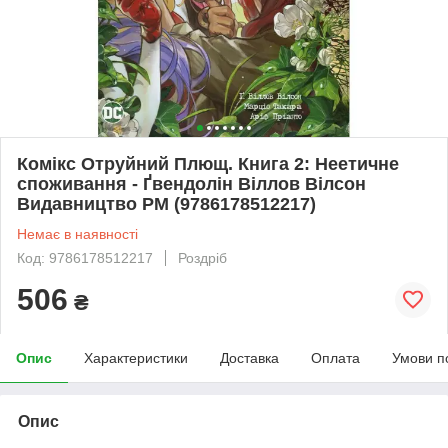
Комікс Отруйний Плющ. Книга 2: Неетичне
споживання - Ґвендолін Віллов Вілсон
Видавництво РМ (9786178512217)
Немає в наявності
Код: 9786178512217
Роздріб
506
₴
Опис
Характеристики
Доставка
Оплата
Умови п
Опис