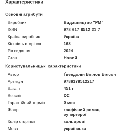
Характеристики
Основні атрибути
Виробник
Видавництво "РМ"
ISBN
978-617-8512-21-7
Країна виробник
Україна
Кількість сторінок
168
Рік видання
2024
Стан
Новий
Користувальницькі характеристики
Автор
Ґвендолін Віллов Вілсон
Артикул
9786178512217
Вага, г
451 г
Всесвіт
DC
Гарантійний термін
0 мес
Жанр
графічний роман,
супергерої
Колір сторінок
кольорові
Мова
українська