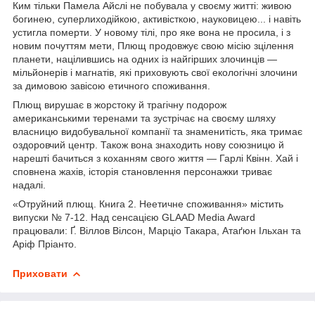
Ким тільки Памела Айслі не побувала у своєму житті: живою
богинею, суперлиходійкою, активісткою, науковицею... і навіть
устигла померти. У новому тілі, про яке вона не просила, і з
новим почуттям мети, Плющ продовжує свою місію зцілення
планети, націлившись на одних із найгірших злочинців —
мільйонерів і магнатів, які приховують свої екологічні злочини
за димовою завісою етичного споживання.
Плющ вирушає в жорстоку й трагічну подорож
американськими теренами та зустрічає на своєму шляху
власницю видобувальної компанії та знаменитість, яка тримає
оздоровчий центр. Також вона знаходить нову союзницю й
нарешті бачиться з коханням свого життя — Гарлі Квінн. Хай і
сповнена жахів, історія становлення персонажки триває
надалі.
«Отруйний плющ. Книга 2. Неетичне споживання» містить
випуски № 7-12. Над сенсацією GLAAD Media Award
працювали: Ґ. Віллов Вілсон, Марціо Такара, Атаґюн Ільхан та
Аріф Пріанто.
Приховати