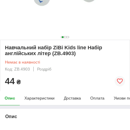
Навчальний набір ZiBi Kids line Набір
англійських літер (ZB.4903)
Немає в наявності
Код: ZB.4903
Роздріб
44
₴
Опис
Характеристики
Доставка
Оплата
Умови п
Опис