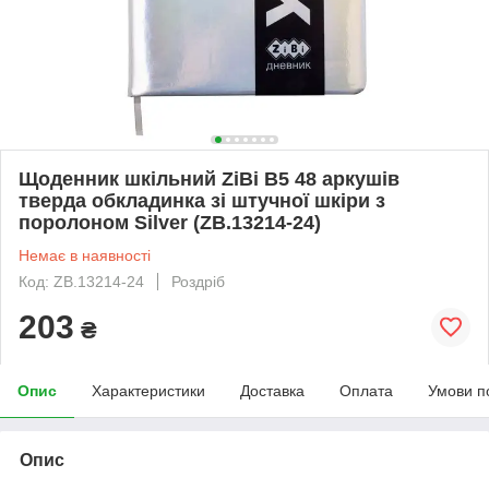
Щоденник шкільний ZiBi В5 48 аркушів
тверда обкладинка зі штучної шкіри з
поролоном Silver (ZB.13214-24)
Немає в наявності
Код: ZB.13214-24
Роздріб
203
₴
Опис
Характеристики
Доставка
Оплата
Умови п
Опис