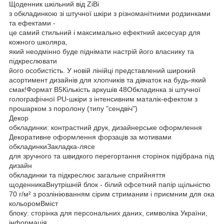
Щоденник шкільний від ZiBi
з обкладинкою зі штучної шкіри з різноманітними родзинками
та ефектами -
це самий стильний і максимально ефектний аксесуар для
кожного школяра,
який неодмінно буде піднімати настрій його власнику та
підкреслювати
його особистість. У новій лінійці представлений широкий
асортимент дизайнів для хлопчиків та дівчаток на будь-який
смак!Формат В5Кількість аркушів 48Обкладинка зі штучної
голографічної PU-шкіри з інтенсивним маталік-ефектом з
прошарком з поролону (типу "сендвіч")
Декор
обкладинки: контрастний друк, дизайнерське оформлення
Декоративне оформлення форзаців за мотивами
обкладинкиЗакладка-лясе
для зручного та швидкого перегортання сторінок підібрана під
дизайн
обкладинки та підкреслює загальне сприйняття
щоденникаВнутрішній блок - білий офсетний папір щільністю
70 г/м² з розлініюванням сірим стриманим і приємним для ока
кольоромВміст
блоку: сторінка для персональних даних, символіка України,
інформація