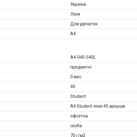
Україна
Лінія
Для дівчаток
A4
A4-040-540L
предметні
0 мес
40
Student
А4 Student лінія 40 аркушів
офсетна
скоба
70 г/м2