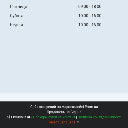
Пʼятниця
09:00
18:00
Субота
10:00
16:00
Неділя
10:00
16:00
Сайт створений на маркетплейсі
Prom.ua
Продавець на Bigl.ua
🛒 Економія ❤️ |
Поскаржитися на контент
|
Політика конфіденційності
Select Language
▼