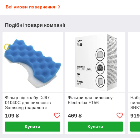
Всі умови повернення
Подібні товари компанії
Фільтр під колбу DJ97-
Фільтри для пилососу
Набі
01040C для пилососів
Electrolux F156
пило
Samsung (паралон з
SRK
сіткою)
109
469
919
₴
₴
Купити
Купити