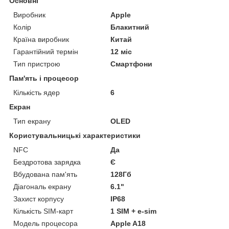
Основні
Виробник
Apple
Колір
Блакитний
Країна виробник
Китай
Гарантійний термін
12 міс
Тип пристрою
Смартфони
Пам'ять і процесор
Кількість ядер
6
Екран
Тип екрану
OLED
Користувальницькі характеристики
NFC
Да
Бездротова зарядка
Є
Вбудована пам'ять
128Гб
Діагональ екрану
6.1"
Захист корпусу
IP68
Кількість SIM-карт
1 SIM + e-sim
Модель процесора
Apple A18