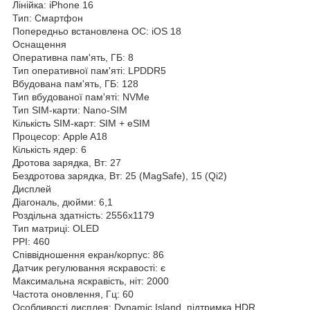
Лінійка: iPhone 16
Тип: Смартфон
Попередньо встановлена ОС: iOS 18
Оснащення
Оперативна пам'ять, ГБ: 8
Тип оперативної пам'яті: LPDDR5
Вбудована пам'ять, ГБ: 128
Тип вбудованої пам'яті: NVMe
Тип SIM-карти: Nano-SIM
Кількість SIM-карт: SIM + eSIM
Процесор: Apple A18
Кількість ядер: 6
Дротова зарядка, Вт: 27
Бездротова зарядка, Вт: 25 (MagSafe), 15 (Qi2)
Дисплей
Діагональ, дюйми: 6,1
Роздільна здатність: 2556x1179
Тип матриці: OLED
PPI: 460
Співвідношення екран/корпус: 86
Датчик регулювання яскравості: є
Максимальна яскравість, ніт: 2000
Частота оновлення, Гц: 60
Особливості дисплея: Dynamic Island, підтримка HDR,