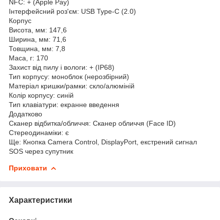
NFC: + (Apple Pay)
Інтерфейсний роз'єм: USB Type-C (2.0)
Корпус
Висота, мм: 147,6
Ширина, мм: 71,6
Товщина, мм: 7,8
Маса, г: 170
Захист від пилу і вологи: + (IP68)
Тип корпусу: моноблок (нерозбірний)
Матеріал кришки/рамки: скло/алюміній
Колір корпусу: синій
Тип клавіатури: екранне введення
Додатково
Сканер відбитка/обличчя: Сканер обличчя (Face ID)
Стереодинаміки: є
Ще: Кнопка Camera Control, DisplayPort, екстрений сигнал
SOS через супутник
Приховати
Характеристики