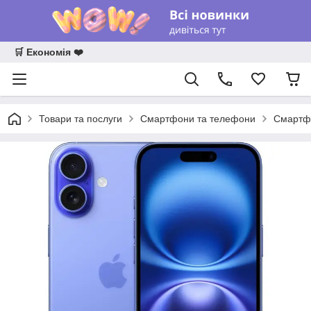
🛒 Економія ❤️
Товари та послуги
Смартфони та телефони
Смартф