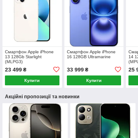
Смартфон Apple iPhone
Смартфон Apple iPhone
Смар
13 128Gb Starlight
16 128GB Ultramarine
14 1
(MLPG3)
(MP
23 499
33 999
25 
₴
₴
Купити
Купити
Акційні пропозиції та новинки