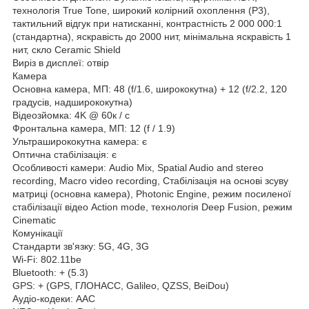
технологія True Tone, широкий колірний охоплення (P3),
тактильний відгук при натисканні, контрастність 2 000 000:1
(стандартна), яскравість до 2000 нит, мінімальна яскравість 1
нит, скло Ceramic Shield
Виріз в дисплеї: отвір
Камера
Основна камера, МП: 48 (f/1.6, ширококутна) + 12 (f/2.2, 120
градусів, надширококутна)
Відеозйомка: 4K @ 60к / с
Фронтальна камера, МП: 12 (f / 1.9)
Ультраширококутна камера: є
Оптична стабілізація: є
Особливості камери: Audio Mix, Spatial Audio and stereo
recording, Macro video recording, Стабілізація на основі зсуву
матриці (основна камера), Photonic Engine, режим посиленої
стабілізації відео Action mode, технологія Deep Fusion, режим
Cinematic
Комунікації
Стандарти зв'язку: 5G, 4G, 3G
Wi-Fi: 802.11be
Bluetooth: + (5.3)
GPS: + (GPS, ГЛОНАСС, Galileo, QZSS, BeiDou)
Аудіо-кодеки: AAC