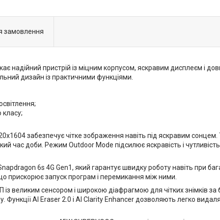
я замовлення
кає надійний пристрій із міцним корпусом, яскравим дисплеєм і д
ильний дизайн із практичними функціями.
 освітлення;
о класу;
20x1604 забезпечує чітке зображення навіть під яскравим сонцем.
ий час доби. Режим Outdoor Mode підсилює яскравість і чутливість
apdragon 6s 4G Gen1, який гарантує швидку роботу навіть при баг
що прискорює запуск програм і перемикання між ними.
із великим сенсором і широкою діафрагмою для чітких знімків за 
ункції AI Eraser 2.0 і AI Clarity Enhancer дозволяють легко видал