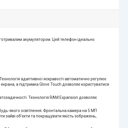
овготривалим акумулятором. Цей телефон ідеально
 Технологія адаптивної яскравості автоматично регулює
 екрана, а підтримка Glove Touch дозволяє користуватися
атозадачності. Технологія RAM Expansion дозволяє
будь-якого освітлення. Фронтальна камера на 5 МП
яти зайві об’єкти та покращувати якість зображень,