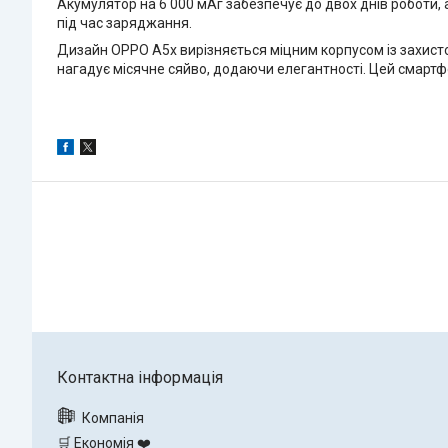
Акумулятор на 6 000 мАг забезпечує до двох днів роботи
під час заряджання.
Дизайн OPPO A5x вирізняється міцним корпусом із захистом
нагадує місячне сяйво, додаючи елегантності. Цей смартф
🛒 Економія ❤️