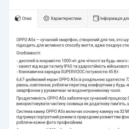
Опис
Характеристики
Інформація дл
OPPO A5x — сучасний смартфон, створений для тих, хто шу
підходить для активного способу життя, адже поєднує ст
Особливості:
- дисплей із яскравістю 1000 ніт для чіткості за будь-якого
- захист від води та пилу IP65 та ударостійкість військовог
- блискавична зарядка SUPERVOOC потужністю 45 Вт.
6,67-дюймовий екран OPPO A5x із роздільною здатністю 7
рівень освітлення, роблячи перегляд комфортним у будь-як
смартфоном у рукавичках чи водонепроникному чохлі.
Продуктивність OPPO A5x забезпечує сучасний процесор Sn
використовувати частину сховища як додаткову пам’ять, 
Система камер OPPO A5x включає основну камеру на 32 МП 
підтримує портретний режим із природним розмиттям фону. Ф
роблячи кожне фото професійним.