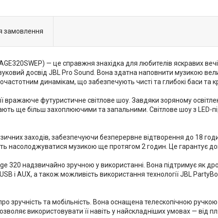
я замовлення
TAGE320SWEP) — це справжня знахідка для любителів яскравих вечі
звуковий досвід JBL Pro Sound. Вона здатна наповнити музикою ве
частотним динамікам, що забезпечують чисті та глибокі баси та кр
 її вражаюче футуристичне світлове шоу. Завдяки зоряному освітл
тають ще більш захоплюючими та запальними. Світлове шоу з LED-п
зичних заходів, забезпечуючи безперервне відтворення до 18 годи
ь насолоджуватися музикою ще протягом 2 годин. Це гарантує дов
ge 320 надзвичайно зручною у використанні. Вона підтримує як дрот
USB і AUX, а також можливість використання технології JBL PartyB
про зручність та мобільність. Вона оснащена телескопічною ручкою
зволяє використовувати її навіть у найскладніших умовах — від пля