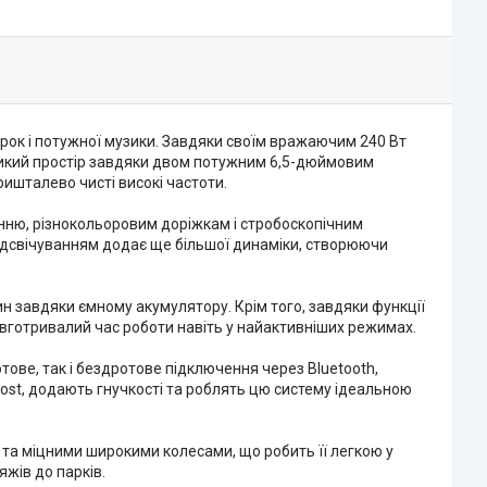
рок і потужної музики. Завдяки своїм вражаючим 240 Вт
ликий простір завдяки двом потужним 6,5-дюймовим
ишталево чисті високі частоти.
енню, різнокольоровим доріжкам і стробоскопічним
ідсвічуванням додає ще більшої динаміки, створюючи
н завдяки ємному акумулятору. Крім того, завдяки функції
готривалий час роботи навіть у найактивніших режимах.
ове, так і бездротове підключення через Bluetooth,
oost, додають гнучкості та роблять цю систему ідеальною
 та міцними широкими колесами, що робить її легкою у
жів до парків.