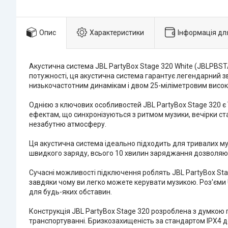
Опис
Характеристики
Інформація дл
Акустична система JBL PartyBox Stage 320 White (JBLPBS
потужності, ця акустична система гарантує легендарний 
низькочастотним динамікам і двом 25-міліметровим високо
Однією з ключових особливостей JBL PartyBox Stage 320 є
ефектам, що синхронізуються з ритмом музики, вечірки с
незабутню атмосферу.
Ця акустична система ідеально підходить для тривалих му
швидкого заряду, всього 10 хвилин заряджання дозволяют
Сучасні можливості підключення роблять JBL PartyBox Sta
завдяки чому ви легко можете керувати музикою. Роз'єми 
для будь-яких обставин.
Конструкція JBL PartyBox Stage 320 розроблена з думкою 
транспортуванні. Бризкозахищеність за стандартом IPX4 до