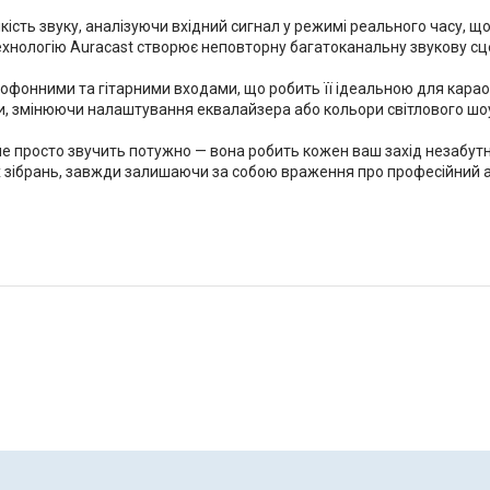
ість звуку, аналізуючи вхідний сигнал у режимі реального часу, щоб
 технологію Auracast створює неповторну багатоканальну звукову с
офонними та гітарними входами, що робить її ідеальною для карао
и, змінюючи налаштування еквалайзера або кольори світлового шо
не просто звучить потужно — вона робить кожен ваш захід незабутн
их зібрань, завжди залишаючи за собою враження про професійний 