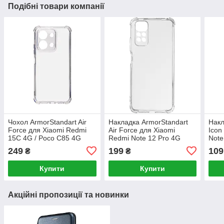
Подібні товари компанії
Чохол ArmorStandart Air
Накладка ArmorStandart
Накл
Force для Xiaomi Redmi
Air Force для Xiaomi
Icon
15C 4G / Poco C85 4G
Redmi Note 12 Pro 4G
Note
Camera cover Clear
Camera cover Clear
Blac
249
199
109
₴
₴
(ARM85419)
(ARM67771)
Купити
Купити
Акційні пропозиції та новинки