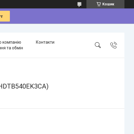
Кошик
о компанію
Контакти
ня та обмін
 (HDTB540EK3CA)