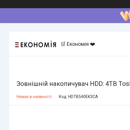
🛒 Економія ❤️
Зовнішній накопичувач HDD: 4TB Tosh
Немає в наявності
Код:
HDTB540EK3CA