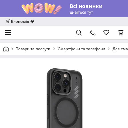
🛒 Економія ❤️
Товари та послуги
Смартфони та телефони
Для сма