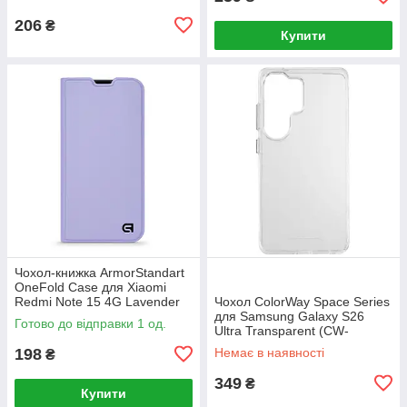
206
₴
Купити
Чохол-книжка ArmorStandart
OneFold Case для Xiaomi
Redmi Note 15 4G Lavender
Чохол ColorWay Space Series
(ARM89983)
для Samsung Galaxy S26
Готово до відправки 1 од.
Ultra Transparent (CW-
CSSSG948)
198
Немає в наявності
₴
349
₴
Купити