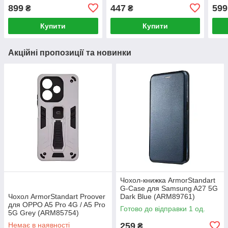
MagSafe Transparent
Transparent (B41-I16TR)
(BL0
899
447
599
₴
₴
(B41-I16PMTR)
Купити
Купити
Акційні пропозиції та новинки
Чохол-книжка ArmorStandart
G-Case для Samsung A27 5G
Чохол ArmorStandart Proover
Dark Blue (ARM89761)
для OPPO A5 Pro 4G / A5 Pro
Готово до відправки 1 од.
5G Grey (ARM85754)
Немає в наявності
259
₴