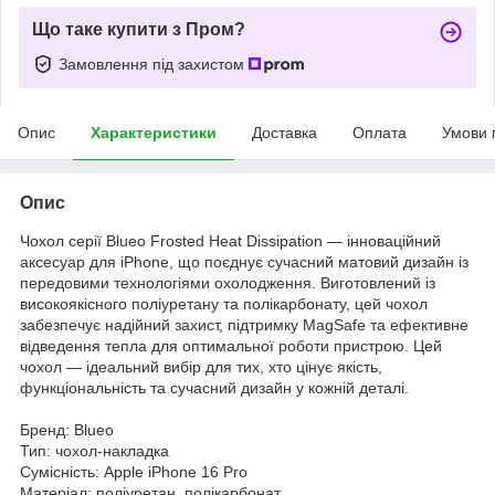
Що таке купити з Пром?
Замовлення під захистом
Опис
Характеристики
Доставка
Оплата
Умови 
Опис
Чохол серії Blueo Frosted Heat Dissipation — інноваційний
аксесуар для iPhone, що поєднує сучасний матовий дизайн із
передовими технологіями охолодження. Виготовлений із
високоякісного поліуретану та полікарбонату, цей чохол
забезпечує надійний захист, підтримку MagSafe та ефективне
відведення тепла для оптимальної роботи пристрою. Цей
чохол — ідеальний вибір для тих, хто цінує якість,
функціональність та сучасний дизайн у кожній деталі.
Бренд: Blueo
Тип: чохол-накладка
Сумісність: Apple iPhone 16 Pro
Матеріал: поліуретан, полікарбонат