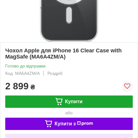
Чохол Apple для iPhone 16 Clear Case with
MagSafe (MA6A4ZM/A)
Готово до відправки
Код: MA6A4ZM/A
Роздріб
2 899
₴
Купити
або
Купити з