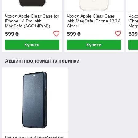
Чохол Apple Clear Case for
Чохол Apple Clear Case
Чохо
iPhone 14 Pro with
with MagSafe iPhone 13/14
iPho
MagSafe (ACC14P(M))
Clear
Mag
599
599
599
₴
₴
Купити
Купити
Акційні пропозиції та новинки
Чохол-книжка ArmorStandart