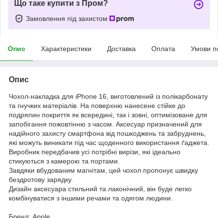
Що таке купити з Пром?
Замовлення під захистом
Опис
Характеристики
Доставка
Оплата
Умови п
Опис
Чохол-накладка для iPhone 16, виготовлений із полікарбонату
та гнучких матеріалів. На поверхню нанесене стійке до
подряпин покриття як всередині, так і зовні, оптимізоване для
запобігання пожовтінню з часом. Аксесуар призначений для
надійного захисту смартфона від пошкоджень та забруднень,
які можуть виникати під час щоденного використання ґаджета.
Виробник передбачив усі потрібні вирізи, які ідеально
стикуються з камерою та портами.
Завдяки вбудованим магнітам, цей чохол пропонує швидку
бездротову зарядку.
Дизайн аксесуара стильний та лаконічний, він буде легко
комбінуватися з іншими речами та одягом людини.
Бренд: Apple