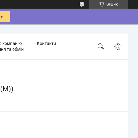
Кошик
о компанію
Контакти
ня та обмін
K(M))