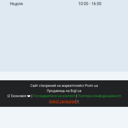
Неділя
10:00
16:00
Сайт створений на маркетплейсі
Prom.ua
Продавець на Bigl.ua
🛒 Економія ❤️ |
Поскаржитися на контент
|
Політика конфіденційності
Select Language
▼