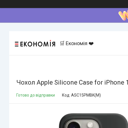
🛒 Економія ❤️
Чохол Apple Silicone Case for iPhon
Готово до відправки
Код:
ASC15PMBK(M)