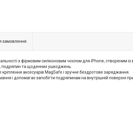
я замовлення
льності з фірмовим силіконовим чохлом для iPhone, створеним із в
ів, подряпин та щоденних ушкоджень.
е кріплення аксесуарів MagSafe і зручне бездротове заряджання.
мання і допомагає запобігти подряпинам на внутрішній поверхні пр