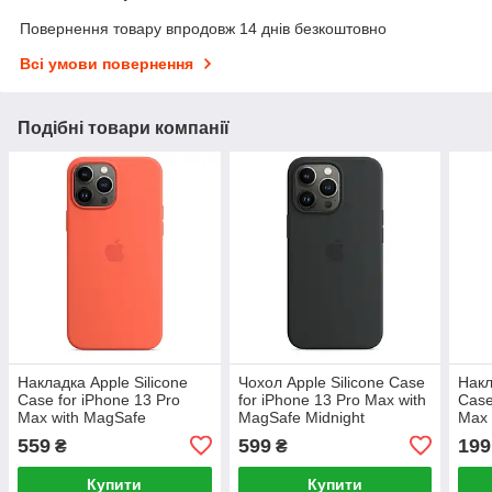
Повернення товару впродовж 14 днів безкоштовно
Всі умови повернення
Подібні товари компанії
Накладка Apple Silicone
Чохол Apple Silicone Case
Накл
Case for iPhone 13 Pro
for iPhone 13 Pro Max with
Case
Max with MagSafe
MagSafe Midnight
Max 
Nectarine
(ASC13PMMDN(M))
Pist
559
599
199
₴
₴
(AS
Купити
Купити