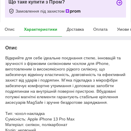
Що таке купити з Пром?
Замовлення під захистом
Опис
Характеристики
Доставка
Оплата
Умови 
Опис
Відкрийте для себе ідеальне поєднання стилю, інновацій та
зручності з фірмовим силіконовим чохлом для iPhone,
виготовленим із високоякісного рідкого силікону, що
забезпечує відмінну еластичність, довговічність та ефективний
захист від ударів і подряпин. М’яка підкладка з мікрофібри
забезпечує комфортне утримання і допомагає запобігти
подряпинам на внутрішній поверхні пристрою. Вбудовані
потужні магнітні елементи гарантують стабільне кріплення
аксесуарів MagSafe і зручне бездротове заряджання.
Тип: чохол-накладка
Сумісність: Apple iPhone 13 Pro Max
Матеріал: силікон, полікарбонат
Колір: червоний