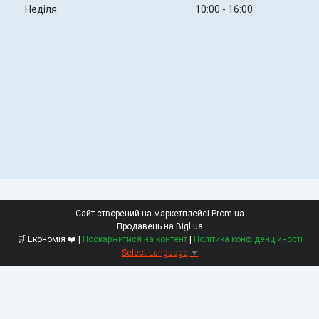
Неділя
10:00
16:00
Сайт створений на маркетплейсі
Prom.ua
Продавець на Bigl.ua
🛒 Економія ❤️ |
Поскаржитися на контент
|
Політика конфіденційності
Select Language
▼