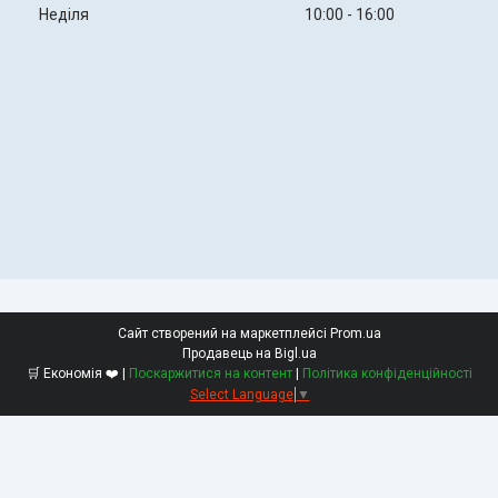
Неділя
10:00
16:00
Сайт створений на маркетплейсі
Prom.ua
Продавець на Bigl.ua
🛒 Економія ❤️ |
Поскаржитися на контент
|
Політика конфіденційності
Select Language
▼