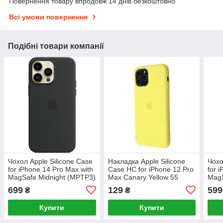
Повернення товару впродовж 14 днів безкоштовно
Всі умови повернення
Подібні товари компанії
Чохол Apple Silicone Case
Накладка Apple Silicone
Чохо
for iPhone 14 Pro Max with
Case HC for iPhone 12 Pro
for 
MagSafe Midnight (MPTP3)
Max Canary Yellow 55
MagS
(AS
699
129
599
₴
₴
Купити
Купити