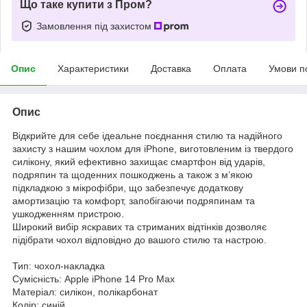
Що таке купити з Пром?
Замовлення під захистом
Опис
Характеристики
Доставка
Оплата
Умови п
Опис
Відкрийте для себе ідеальне поєднання стилю та надійного
захисту з нашим чохлом для iPhone, виготовленим із твердого
силікону, який ефективно захищає смартфон від ударів,
подряпин та щоденних пошкоджень а також з м’якою
підкладкою з мікрофібри, що забезпечує додаткову
амортизацію та комфорт, запобігаючи подряпинам та
ушкодженням пристрою.
Широкий вибір яскравих та стриманих відтінків дозволяє
підібрати чохол відповідно до вашого стилю та настрою.
Тип: чохол-накладка
Сумісність: Apple iPhone 14 Pro Max
Матеріал: силікон, полікарбонат
Колір: синій