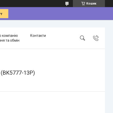
Кошик
о компанію
Контакти
ня та обмін
k (BK5777-13P)