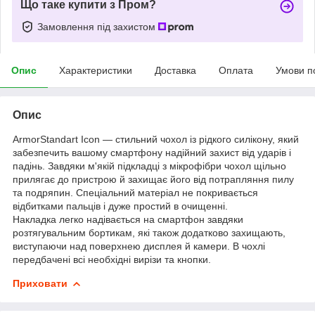
Що таке купити з Пром?
Замовлення під захистом
Опис
Характеристики
Доставка
Оплата
Умови п
Опис
ArmorStandart Icon — стильний чохол із рідкого силікону, який
забезпечить вашому смартфону надійний захист від ударів і
падінь. Завдяки м'якій підкладці з мікрофібри чохол щільно
прилягає до пристрою й захищає його від потрапляння пилу
та подряпин. Спеціальний матеріал не покривається
відбитками пальців і дуже простий в очищенні.
Накладка легко надівається на смартфон завдяки
розтягувальним бортикам, які також додатково захищають,
виступаючи над поверхнею дисплея й камери. В чохлі
передбачені всі необхідні вирізи та кнопки.
Приховати