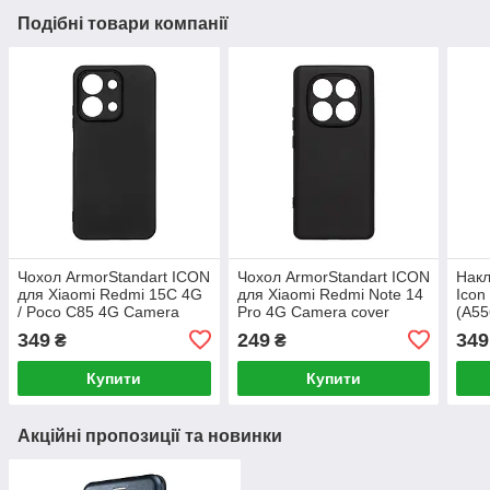
Подібні товари компанії
Чохол ArmorStandart ICON
Чохол ArmorStandart ICON
Накл
для Xiaomi Redmi 15C 4G
для Xiaomi Redmi Note 14
Icon
/ Poco C85 4G Camera
Pro 4G Camera cover
(A55
cover Black (ARM85428)
Black (ARM79823)
(AR
349
249
349
₴
₴
Купити
Купити
Акційні пропозиції та новинки