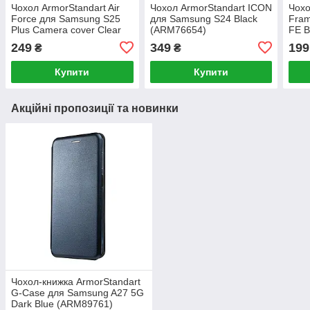
Чохол ArmorStandart Air
Чохол ArmorStandart ICON
Чохо
Force для Samsung S25
для Samsung S24 Black
Fra
Plus Camera cover Clear
(ARM76654)
FE B
(ARM81599)
249
349
199
₴
₴
Купити
Купити
Акційні пропозиції та новинки
Чохол-книжка ArmorStandart
G-Case для Samsung A27 5G
Dark Blue (ARM89761)