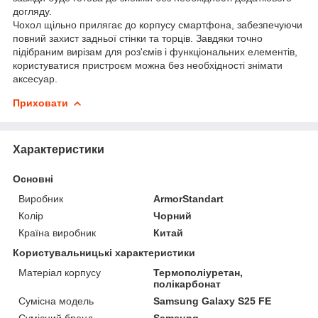
догляду.
Чохол щільно прилягає до корпусу смартфона, забезпечуючи
повний захист задньої стінки та торців. Завдяки точно
підібраним вирізам для роз'ємів і функціональних елементів,
користуватися пристроєм можна без необхідності знімати
аксесуар.
Приховати
Характеристики
Основні
Виробник
ArmorStandart
Колір
Чорний
Країна виробник
Китай
Користувальницькі характеристики
Матеріал корпусу
Термополіуретан,
полікарбонат
Сумісна модель
Samsung Galaxy S25 FE
Сумісний бренд
Samsung