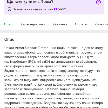
Що таке купити з Пром?
Замовлення під захистом
Опис
Характеристики
Доставка
Оплата
Умови п
Опис
Чохол ArmorStandart Frame – це надійне рішення для захисту
вашого смартфона, що поєднує в собі міцність і зручність. Він
виготовлений із термопластичного поліуретану (TPU) та
полікарбонату (PC), які стійкі до зношування та зберігають
свою форму навіть після тривалого використання.
Задня частина чохла має напівпрозору матову текстуру, яка
додає естетичності та дозволяє логотипу смартфона
залишатися видимим, підкреслюючи його індивідуальність.
Бічні кнопки надійно захищені дублюючими вставками, що
запобігає їх зношуванню. Навколо задньої камери
розташована захисна рамка, яка ефективно запобігає
контакту об’єктива з твердими поверхнями, знижуючи ризик
подряпин і пошкоджень. Завдяки такому захисту ваша камера
завжди буде готова до зйомки без необхідності додаткового