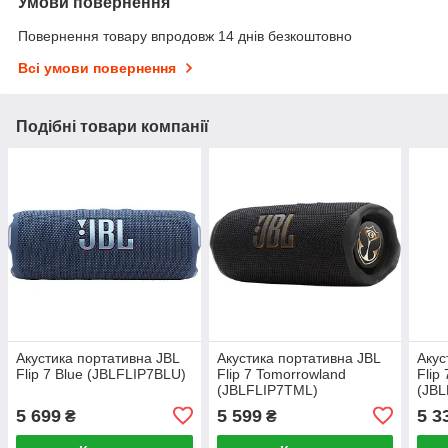
Умови повернення
Повернення товару впродовж 14 днів безкоштовно
Всі умови повернення
Подібні товари компанії
Акустика портативна JBL
Акустика портативна JBL
Акус
Flip 7 Blue (JBLFLIP7BLU)
Flip 7 Tomorrowland
Flip
(JBLFLIP7TML)
(JB
5 699
5 599
5 3
₴
₴