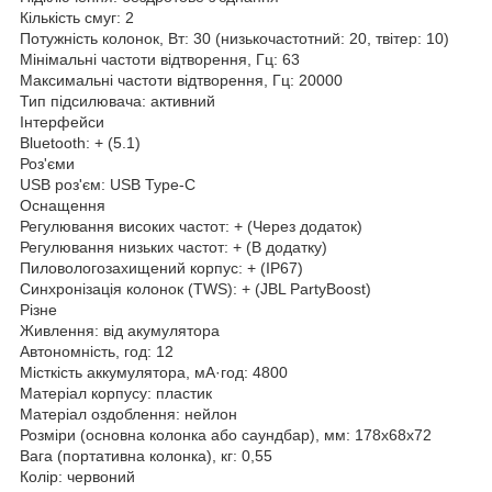
Кількість смуг: 2
Потужність колонок, Вт: 30 (низькочастотний: 20, твітер: 10)
Мінімальні частоти відтворення, Гц: 63
Максимальні частоти відтворення, Гц: 20000
Тип підсилювача: активний
Інтерфейси
Bluetooth: + (5.1)
Роз'єми
USB роз'єм: USB Type-C
Оснащення
Регулювання високих частот: + (Через додаток)
Регулювання низьких частот: + (В додатку)
Пиловологозахищений корпус: + (IP67)
Синхронізація колонок (TWS): + (JBL PartyBoost)
Різне
Живлення: від акумулятора
Автономність, год: 12
Місткість аккумулятора, мА·год: 4800
Матеріал корпусу: пластик
Матеріал оздоблення: нейлон
Розміри (основна колонка або саундбар), мм: 178x68x72
Вага (портативна колонка), кг: 0,55
Колір: червоний