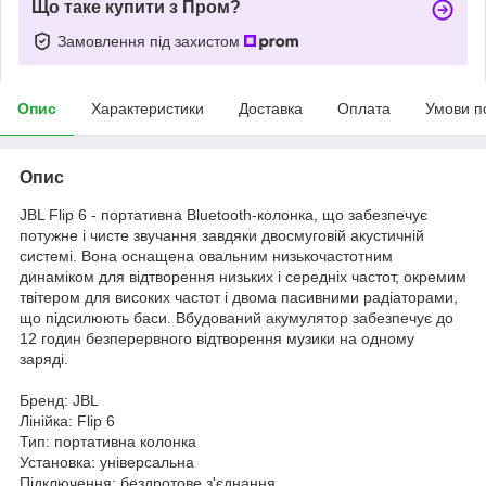
Що таке купити з Пром?
Замовлення під захистом
Опис
Характеристики
Доставка
Оплата
Умови п
Опис
JBL Flip 6 - портативна Bluetooth-колонка, що забезпечує
потужне і чисте звучання завдяки двосмуговій акустичній
системі. Вона оснащена овальним низькочастотним
динаміком для відтворення низьких і середніх частот, окремим
твітером для високих частот і двома пасивними радіаторами,
що підсилюють баси. Вбудований акумулятор забезпечує до
12 годин безперервного відтворення музики на одному
заряді.
Бренд: JBL
Лінійка: Flip 6
Тип: портативна колонка
Установка: універсальна
Підключення: бездротове з'єднання