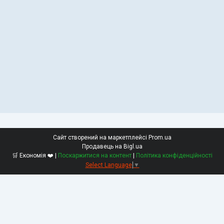
Сайт створений на маркетплейсі
Prom.ua
Продавець на Bigl.ua
🛒 Економія ❤️ |
Поскаржитися на контент
|
Політика конфіденційності
Select Language
▼