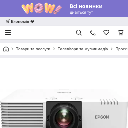
🛒 Економія ❤️
Товари та послуги
Телевізори та мультимедіа
Проєк