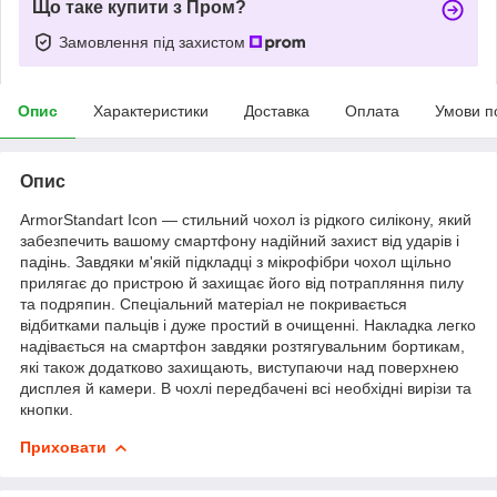
Що таке купити з Пром?
Замовлення під захистом
Опис
Характеристики
Доставка
Оплата
Умови п
Опис
ArmorStandart Icon — стильний чохол із рідкого силікону, який
забезпечить вашому смартфону надійний захист від ударів і
падінь. Завдяки м'якій підкладці з мікрофібри чохол щільно
прилягає до пристрою й захищає його від потрапляння пилу
та подряпин. Спеціальний матеріал не покривається
відбитками пальців і дуже простий в очищенні. Накладка легко
надівається на смартфон завдяки розтягувальним бортикам,
які також додатково захищають, виступаючи над поверхнею
дисплея й камери. В чохлі передбачені всі необхідні вирізи та
кнопки.
Приховати