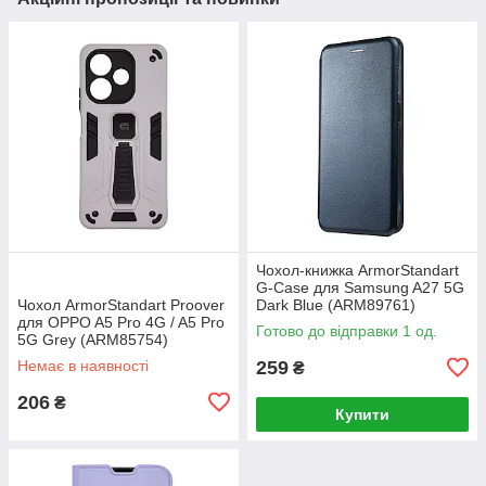
Чохол-книжка ArmorStandart
G-Case для Samsung A27 5G
Чохол ArmorStandart Proover
Dark Blue (ARM89761)
для OPPO A5 Pro 4G / A5 Pro
Готово до відправки 1 од.
5G Grey (ARM85754)
Немає в наявності
259
₴
206
₴
Купити