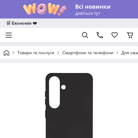
🛒 Економія ❤️
Товари та послуги
Смартфони та телефони
Для сма