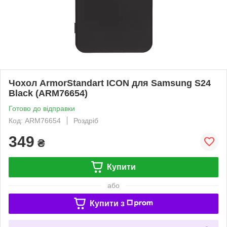
Чохол ArmorStandart ICON для Samsung S24
Black (ARM76654)
Готово до відправки
Код: ARM76654
Роздріб
349
₴
Купити
або
Купити з