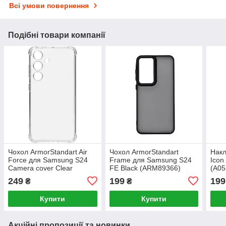
Всі умови повернення
Подібні товари компанії
Чохол ArmorStandart Air
Чохол ArmorStandart
Накл
Force для Samsung S24
Frame для Samsung S24
Icon
Camera cover Clear
FE Black (ARM89366)
(A05
(ARM83399)
249
199
199
₴
₴
Купити
Купити
Акційні пропозиції та новинки