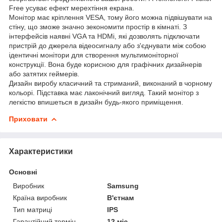
Free усуває ефект мерехтіння екрана.
Монітор має кріплення VESA, тому його можна підвішувати на
стіну, що зможе значно зекономити простір в кімнаті. З
інтерфейсів наявні VGA та HDMi, які дозволять підключати
пристрій до джерела відеосигналу або з'єднувати між собою
ідентичні монітори для створення мультимоніторної
конструкції. Вона буде корисною для графічних дизайнерів
або затятих геймерів.
Дизайн виробу класичний та стриманий, виконаний в чорному
кольорі. Підставка має лаконічний вигляд. Такий монітор з
легкістю впишеться в дизайн будь-якого приміщення.
Приховати
Характеристики
Основні
Виробник
Samsung
Країна виробник
В'єтнам
Тип матриці
IPS
Гарантійний термін
12 міс