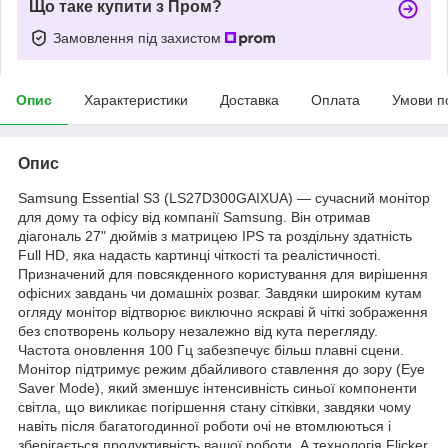
Що таке купити з Пром?
Замовлення під захистом
Опис
Характеристики
Доставка
Оплата
Умови п
Опис
Samsung Essential S3 (LS27D300GAIXUA) — сучасний монітор
для дому та офісу від компанії Samsung. Він отримав
діагональ 27" дюймів з матрицею IPS та роздільну здатність
Full HD, яка надасть картинці чіткості та реалістичності.
Призначений для повсякденного користування для вирішення
офісних завдань чи домашніх розваг. Завдяки широким кутам
огляду монітор відтворює виключно яскраві й чіткі зображення
без спотворень кольору незалежно від кута перегляду.
Частота оновлення 100 Гц забезпечує більш плавні сцени.
Монітор підтримує режим дбайливого ставлення до зору (Eye
Saver Mode), який зменшує інтенсивність синьої компоненти
світла, що викликає погіршення стану сітківки, завдяки чому
навіть після багатогодинної роботи очі не втомлюються і
зберігається продуктивність вашої роботи. А технологія Flicker