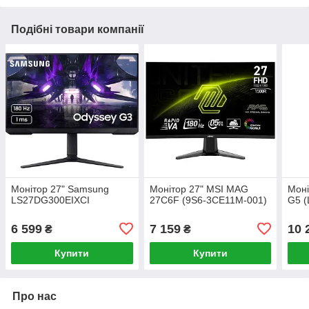
Подібні товари компанії
Монітор 27" Samsung
Монітор 27" MSI MAG
Моні
LS27DG300EIXCI
27C6F (9S6-3CE11M-001)
G5 
6 599
7 159
10 
₴
₴
Купити
Купити
Про нас