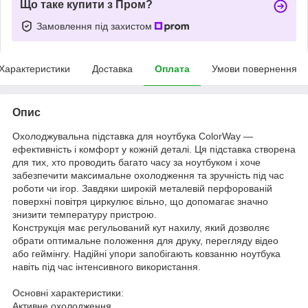
Що таке купити з Пром?
Замовлення під захистом
Характеристики
Доставка
Оплата
Умови повернення
Опис
Охолоджувальна підставка для ноутбука ColorWay —
ефективність і комфорт у кожній деталі. Ця підставка створена
для тих, хто проводить багато часу за ноутбуком і хоче
забезпечити максимальне охолодження та зручність під час
роботи чи ігор. Завдяки широкій металевій перфорованій
поверхні повітря циркулює вільно, що допомагає значно
знизити температуру пристрою.
Конструкція має регульований кут нахилу, який дозволяє
обрати оптимальне положення для друку, перегляду відео
або геймінгу. Надійні упори запобігають ковзанню ноутбука
навіть під час інтенсивного використання.
Основні характеристики:
Активне охолодження