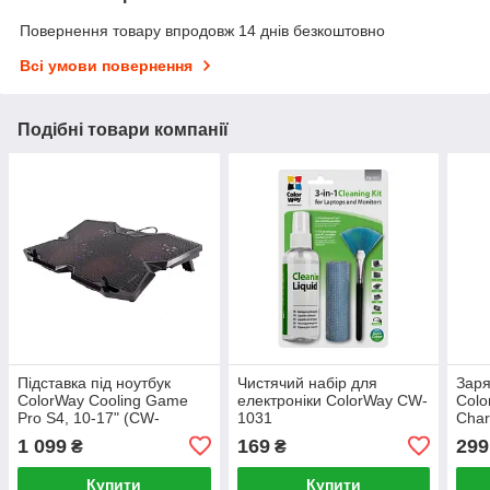
Повернення товару впродовж 14 днів безкоштовно
Всі умови повернення
Подібні товари компанії
Підставка під ноутбук
Чистячий набір для
Заря
ColorWay Cooling Game
електроніки ColorWay CW-
Colo
Pro S4, 10-17" (CW-
1031
Char
CGPS4)
(CW
1 099
169
299
₴
₴
Купити
Купити