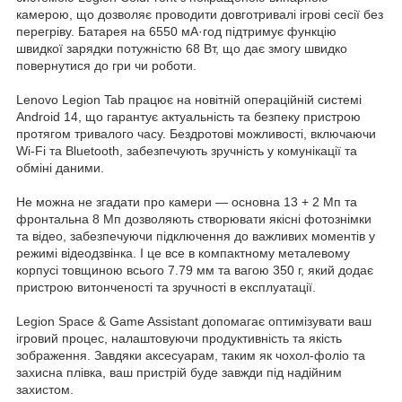
камерою, що дозволяє проводити довготривалі ігрові сесії без
перегріву. Батарея на 6550 мА·год підтримує функцію
швидкої зарядки потужністю 68 Вт, що дає змогу швидко
повернутися до гри чи роботи.
Lenovo Legion Tab працює на новітній операційній системі
Android 14, що гарантує актуальність та безпеку пристрою
протягом тривалого часу. Бездротові можливості, включаючи
Wi-Fi та Bluetooth, забезпечують зручність у комунікації та
обміні даними.
Не можна не згадати про камери — основна 13 + 2 Мп та
фронтальна 8 Мп дозволяють створювати якісні фотознімки
та відео, забезпечуючи підключення до важливих моментів у
режимі відеодзвінка. І це все в компактному металевому
корпусі товщиною всього 7.79 мм та вагою 350 г, який додає
пристрою витонченості та зручності в експлуатації.
Legion Space & Game Assistant допомагає оптимізувати ваш
ігровий процес, налаштовуючи продуктивність та якість
зображення. Завдяки аксесуарам, таким як чохол-фоліо та
захисна плівка, ваш пристрій буде завжди під надійним
захистом.