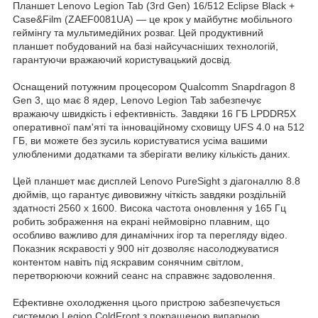
Планшет Lenovo Legion Tab (3rd Gen) 16/512 Eclipse Black +
Case&Film (ZAEF0081UA) — це крок у майбутнє мобільного
геймінгу та мультимедійних розваг. Цей продуктивний
планшет побудований на базі найсучасніших технологій,
гарантуючи вражаючий користувацький досвід.
Оснащений потужним процесором Qualcomm Snapdragon 8
Gen 3, що має 8 ядер, Lenovo Legion Tab забезпечує
вражаючу швидкість і ефективність. Завдяки 16 ГБ LPDDR5X
оперативної пам'яті та інноваційному сховищу UFS 4.0 на 512
ГБ, ви можете без зусиль користуватися усіма вашими
улюбленими додатками та зберігати велику кількість даних.
Цей планшет має дисплей Lenovo PureSight з діагоналлю 8.8
дюймів, що гарантує дивовижну чіткість завдяки роздільній
здатності 2560 x 1600. Висока частота оновлення у 165 Гц
робить зображення на екрані неймовірно плавним, що
особливо важливо для динамічних ігор та перегляду відео.
Показник яскравості у 900 ніт дозволяє насолоджуватися
контентом навіть під яскравим сонячним світлом,
перетворюючи кожний сеанс на справжнє задоволення.
Ефективне охолодження цього пристрою забезпечується
системою Legion ColdFront з покращеною випарною