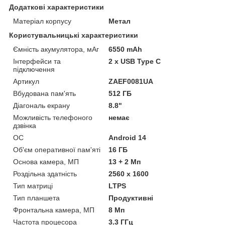
Додаткові характеристики
Матеріал корпусу
Метал
Користувальницькі характеристики
Ємність акумулятора, мАг
6550 mAh
Інтерфейси та
2 x USB Type C
підключення
Артикул
ZAEF0081UA
Вбудована пам'ять
512 ГБ
Діагональ екрану
8.8"
Можливість телефоного
немає
дзвінка
ОС
Android 14
Об'єм оперативної пам'яті
16 ГБ
Основа камера, МП
13 + 2 Мп
Роздільна здатність
2560 x 1600
Тип матриці
LTPS
Тип планшета
Продуктивні
Фронтальна камера, МП
8 Мп
Частота процесора
3.3 ГГц