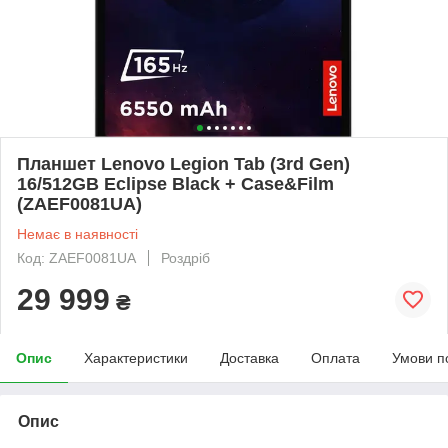
Планшет Lenovo Legion Tab (3rd Gen)
16/512GB Eclipse Black + Case&Film
(ZAEF0081UA)
Немає в наявності
Код: ZAEF0081UA
Роздріб
29 999
₴
Опис
Характеристики
Доставка
Оплата
Умови п
Опис