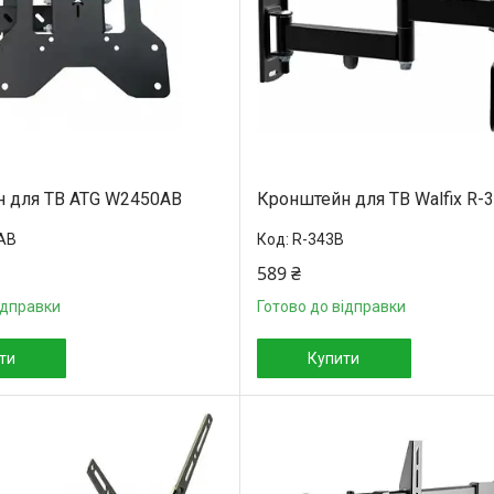
 для ТВ ATG W2450AB
Кронштейн для ТВ Walfix R-
AB
R-343B
589 ₴
ідправки
Готово до відправки
ти
Купити