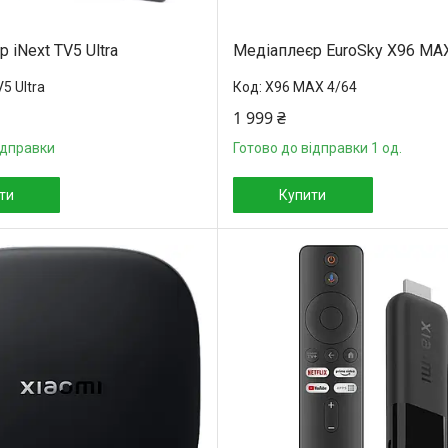
 iNext TV5 Ultra
Медіаплеєр EuroSky X96 MA
V5 Ultra
X96 MAX 4/64
1 999 ₴
ідправки
Готово до відправки 1 од.
ти
Купити