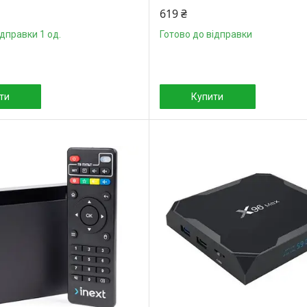
619 ₴
ідправки 1 од.
Готово до відправки
ти
Купити