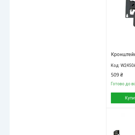
Кронштейн
W2450
509 ₴
Готово до в
Купи