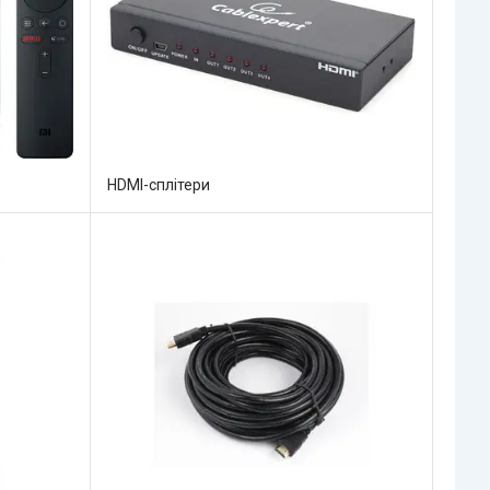
HDMI-сплітери