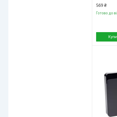
569 ₴
Готово до в
Купи