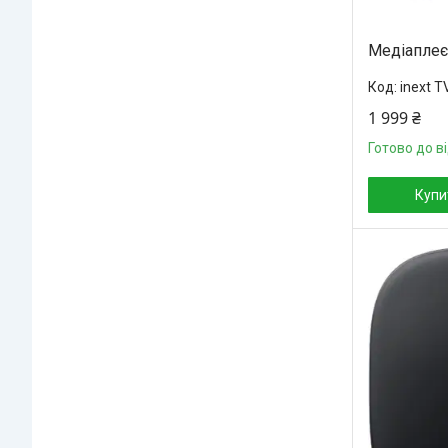
Медіаплеєр
inext T
1 999 ₴
Готово до в
Купи