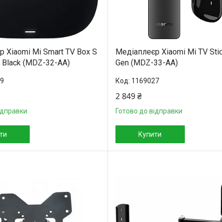
 Xiaomi Mi Smart TV Box S
Медіаплеєр Xiaomi Mi TV Sti
 Black (MDZ-32-AA)
Gen (MDZ-33-AA)
9
1169027
2 849 ₴
ідправки
Готово до відправки
ти
Купити