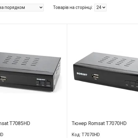
msat T7085HD
Тюнер Romsat T7070HD
HD
T7070HD