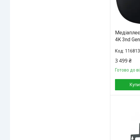
Медіаплеєр
4K 3nd Gen
116813
3 499 ₴
Готово до в
Купи